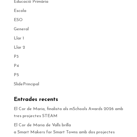
Educació Primària
Escola
ESO
General
Llar 1
Llar 2
P3
P4
P5
SlidePrincipal
Entrades recents
El Cor de Maria, finalista als mSchools Awards 2026 amb
tres projectes STEAM
El Cor de Maria de Valls brilla
a Smart Makers for Smart Towns amb dos projectes