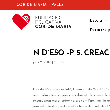
COR DE MARIA – VALLS
Escola
Preinscri
N D’ESO -P 5. CREA
juny 2, 2017
|
2n ESO
,
P5
Des de l’àrea de castellà, l’alumnat de 2n d’ESO d
amb l’objectiu d’exposar-los davant dels nens i les
ensenyança moral sobre valors com l’amistat, la ge
presentació d’aquests contes han estat satisfactòri