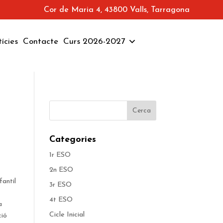
Cor de Maria 4, 43800 Valls, Tarragona
ícies
Contacte
Curs 2026-2027
Categories
1r ESO
2n ESO
fantil
3r ESO
4t ESO
a
Cicle Inicial
ció