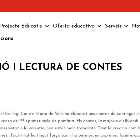
Projecte Educatiu
Oferta educativa
Serveis
Not
pcions
CIÓ I LECTURA DE CONTES
el Col·legi Cor de Maria de Valls ha elaborat uns contes de contingut in
 nenes de P5 i primer cicle de primària. Els contes, la majoria d’ells amb
nerositat o la valentia, han estat molt treballats. Tant la creació com l
es i l’activitat ha tingut força èxit i ha permès, un cop més, la interac