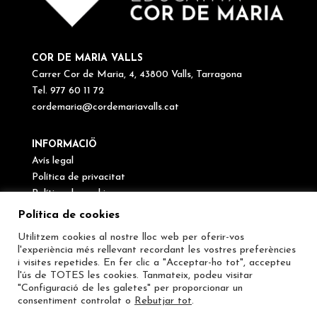
COR DE MARIA VALLS
Carrer Cor de Maria, 4, 43800 Valls, Tarragona
Tel. 977 60 11 72
cordemaria@cordemariavalls.cat
INFORMACIÖ
Avís legal
Política de privacitat
Política de cookies
Canal de denúncies
Política de cookies
Utilitzem cookies al nostre lloc web per oferir-vos
SEGUEIX-NOS
l'experiència més rellevant recordant les vostres preferències
i visites repetides. En fer clic a "Acceptar-ho tot", accepteu
l'ús de TOTES les cookies. Tanmateix, podeu visitar
"Configuració de les galetes" per proporcionar un
consentiment controlat o
Rebutjar tot
.