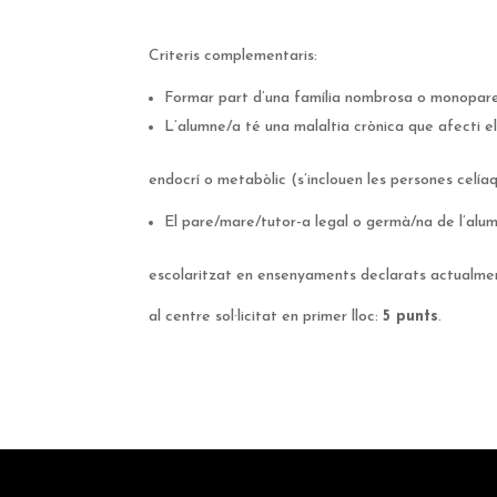
Criteris complementaris:
Formar part d’una família nombrosa o monopar
L’alumne/a té una malaltia crònica que afecti el
endocrí o metabòlic (s’inclouen les persones celía
El pare/mare/tutor-a legal o germà/na de l’alu
escolaritzat en ensenyaments declarats actualment
al centre sol·licitat en primer lloc:
5 punts
.