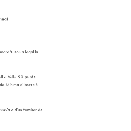
mnat.
mare/tutor-a legal hi
ll a Valls:
20 punts
.
da Mínima d’Inserció:
mne/a o d’un familiar de