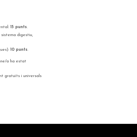
ental:
15 punts
.
 sistema digestiu,
ques):
10 punts
.
mne/a ha estat
 gratuïts i universals