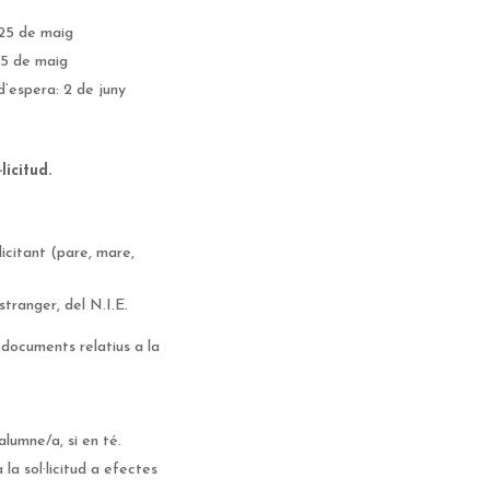
 25 de maig
25 de maig
 d’espera: 2 de juny
icitud.
licitant (pare, mare,
tranger, del N.I.E.
s documents relatius a la
alumne/a, si en té.
la sol·licitud a efectes