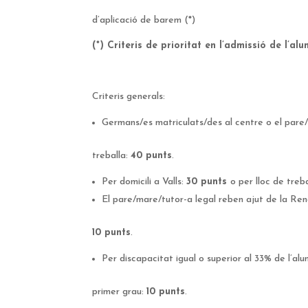
d’aplicació de barem (*)
(*) Criteris de prioritat en l’admissió de l’alu
Criteris generals:
Germans/es matriculats/des al centre o el pare/
treballa:
40 punts
.
Per domicili a Valls:
30 punts
o per lloc de treba
El pare/mare/tutor-a legal reben ajut de la Ren
10 punts
.
Per discapacitat igual o superior al 33% de l’alu
primer grau:
10 punts
.