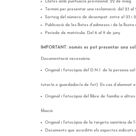
Llistes amb puntuació provisional: 22 de maig
Termini per presentar una reclamació: del 23 al
Sorteig del número de desempat: entre el 23 i 
Publicació de les llistes d’admesos i de la llosta
Període de matrícula: Del 6 al 9 de juny
IMPORTANT: només es pot presentar una sol·l
Documentació necessària:
Original i fotocòpia del D.N.I. de la persona sol·
tutor/a o guardador/a de fet). En cas d’alumnat es
Original i fotocòpia del llibre de família o altre
filiació
Original i fotocòpia de la targeta sanitària de l’
Documents que acreditin els aspectes indicats a 