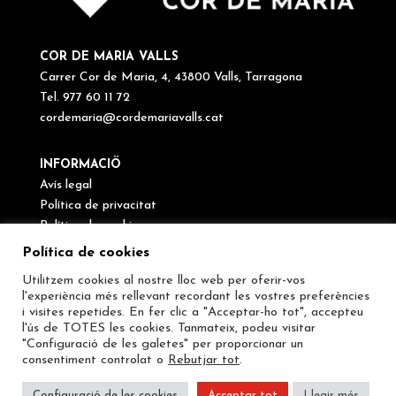
COR DE MARIA VALLS
Carrer Cor de Maria, 4, 43800 Valls, Tarragona
Tel. 977 60 11 72
cordemaria@cordemariavalls.cat
INFORMACIÖ
Avís legal
Política de privacitat
Política de cookies
Canal de denúncies
Política de cookies
Utilitzem cookies al nostre lloc web per oferir-vos
SEGUEIX-NOS
l'experiència més rellevant recordant les vostres preferències
i visites repetides. En fer clic a "Acceptar-ho tot", accepteu
l'ús de TOTES les cookies. Tanmateix, podeu visitar
"Configuració de les galetes" per proporcionar un
consentiment controlat o
Rebutjar tot
.
Configuració de les cookies
Acceptar tot
Llegir més