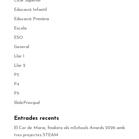
Cicle Superior
Educació Infantil
Educació Primària
Escola
ESO
General
Llar 1
Llar 2
P3
P4
P5
SlidePrincipal
Entrades recents
El Cor de Maria, finalista als mSchools Awards 2026 amb
tres projectes STEAM