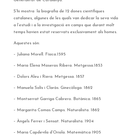
Generalitat de Catalunya.
S’hi mostra la biografia de 12 dones científiques
catalanes, algunes de les quals van dedicar la seva vida
a l’estudi i a la investigació en camps que durant molt
temps havien estat reservats exclusivament als homes.
Aquestes són:
– Juliana Morell. Física.1595
– Maria Elena Maseras Ribera. Metgessa.1853
– Dolors Aleu i Riera. Metgessa. 1857
– Manuela Solís i Claràs. Ginecòloga. 1862
– Montserrat Garriga Cabrero. Botànica. 1865
– Margarita Comas Camps. Naturalista. 1862
– Àngels Ferrer i Sensat. Naturalista. 1904
– Maria Capdevila d’Oriola. Matemàtica 1905