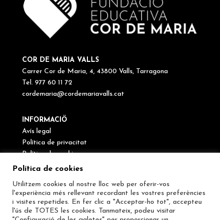
COR DE MARIA VALLS
Carrer Cor de Maria, 4, 43800 Valls, Tarragona
Tel. 977 60 11 72
cordemaria@cordemariavalls.cat
INFORMACIÖ
Avís legal
Política de privacitat
Política de cookies
Canal de denúncies
Política de cookies
Utilitzem cookies al nostre lloc web per oferir-vos
SEGUEIX-NOS
l'experiència més rellevant recordant les vostres preferències
i visites repetides. En fer clic a "Acceptar-ho tot", accepteu
l'ús de TOTES les cookies. Tanmateix, podeu visitar
"Configuració de les galetes" per proporcionar un