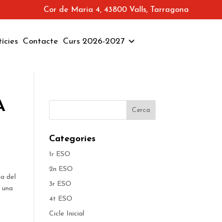
Cor de Maria 4, 43800 Valls, Tarragona
ícies
Contacte
Curs 2026-2027
A
Categories
1r ESO
2n ESO
ia del
3r ESO
r una
4t ESO
Cicle Inicial