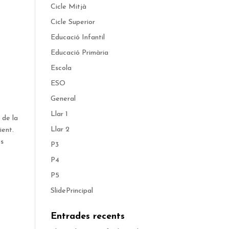
Cicle Mitjà
Cicle Superior
Educació Infantil
Educació Primària
Escola
ESO
General
Llar 1
 de la
Llar 2
ient.
os
P3
P4
P5
SlidePrincipal
Entrades recents