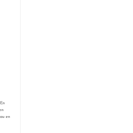
 En
en
 au en