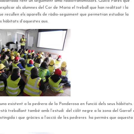
 cuabarrada fent un seguiment amb radiotransmissors. Quico Parés que
xplicar als alumnes del Cor de Maria el treball que han realitzat i la
e recullen els aparells de ràdio-seguiment que permetran estudiar la
ls hàbitats d’aquestes aus.
auna existent a la pedrera de la Ponderosa en funció dels seus hàbitats.
tà treballant també amb l’estudi del còlit negre a la zona del Garraf 
tingida i que gràcies a l’acció de les pedreres ha permès que aquesta