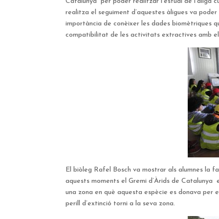
Catalunya per poder realitzar l’estudi de l’àliga
realitza el seguiment d’aquestes àligues va poder e
importància de conèixer les dades biomètriques qu
compatibilitat de les activitats extractives amb e
El biòleg Rafel Bosch va mostrar als alumnes la f
aquests moments el Gremi d’Àrids de Catalunya es
una zona en què aquesta espècie es donava per ex
perill d’extinció torni a la seva zona.