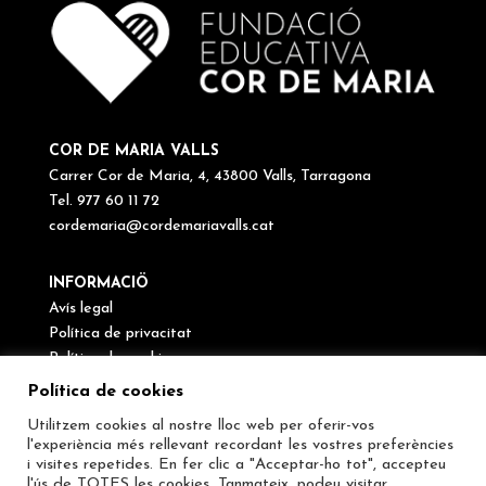
COR DE MARIA VALLS
Carrer Cor de Maria, 4, 43800 Valls, Tarragona
Tel. 977 60 11 72
cordemaria@cordemariavalls.cat
INFORMACIÖ
Avís legal
Política de privacitat
Política de cookies
Canal de denúncies
Política de cookies
Utilitzem cookies al nostre lloc web per oferir-vos
SEGUEIX-NOS
l'experiència més rellevant recordant les vostres preferències
i visites repetides. En fer clic a "Acceptar-ho tot", accepteu
l'ús de TOTES les cookies. Tanmateix, podeu visitar