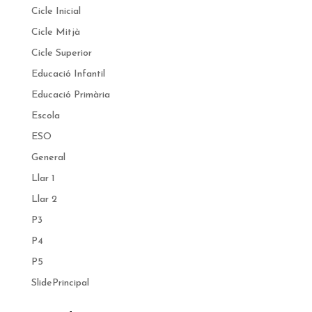
Cicle Inicial
Cicle Mitjà
Cicle Superior
Educació Infantil
Educació Primària
Escola
ESO
General
Llar 1
Llar 2
P3
P4
P5
SlidePrincipal