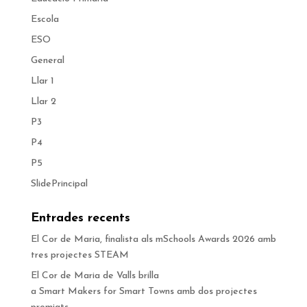
Escola
ESO
General
Llar 1
Llar 2
P3
P4
P5
SlidePrincipal
Entrades recents
El Cor de Maria, finalista als mSchools Awards 2026 amb
tres projectes STEAM
El Cor de Maria de Valls brilla
a Smart Makers for Smart Towns amb dos projectes