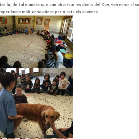
udar-la, de tal manera que van observar les dents del Kun, van mirar el s
experiència molt enriquidora per a tots els alumnes.