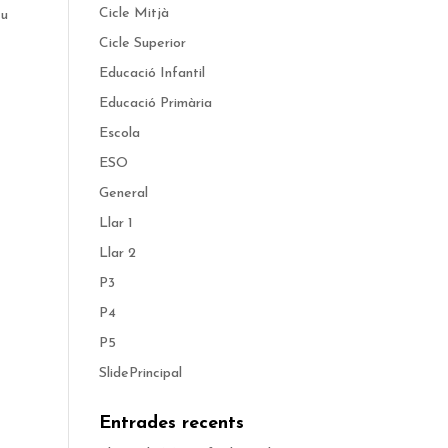
Cicle Mitjà
eu
Cicle Superior
Educació Infantil
Educació Primària
Escola
ESO
General
Llar 1
Llar 2
P3
P4
P5
SlidePrincipal
Entrades recents