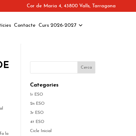
Cor de Maria 4, 43800 Valls, Tarragona
ícies
Contacte
Curs 2026-2027
DE
Categories
1r ESO
2n ESO
al
3r ESO
4t ESO
Cicle Inicial
fa la