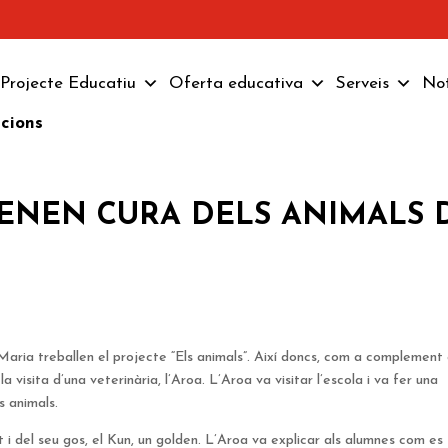
Projecte Educatiu
Oferta educativa
Serveis
Not
pcions
TENEN CURA DELS ANIMALS 
Maria treballen el projecte “Els animals”. Així doncs, com a complement 
 la visita d’una veterinària, l’Aroa. L’Aroa va visitar l’escola i va fer una
s animals.
i del seu gos, el Kun, un golden. L’Aroa va explicar als alumnes com es 