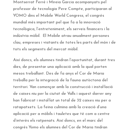
Montserrat Ferré i Mireia Garcia acompanyats pel
professor de tecnologia Pere Compte, participaran al
YOMO dins el Mobile World Congress, el congrés
mundial més important pel que fa a la innovació
tecnològica, l’entreteniment, els serveis financers i la
indústria mòbil. El Mobile atrau anualment persones
clau, empreses i visitants de totes les parts del món i de
tots els segments del mercat mòbil.
Així doncs, els alumnes tindran l’oportunitat, durant tres
dies, de presentar una aplicació amb la qual porten
mesos treballant. Des de fa anys el Cor de Maria
treballa per la integració de la fauna autòctona del
territori. Van començar amb la construcció i instal·lació
de caixes niu per la ciutat de Valls i aquest darrer any
han fabricat i instal·lat un total de 32 caixes niu per a
ratapatxets. La feina culmina amb la creació d’una
aplicació per a mòbils i tauletes que té com a centre
d’interès els ratpenats. Així doncs, en el marc del
congrés Yomo els alumnes del Cor de Maria tindran