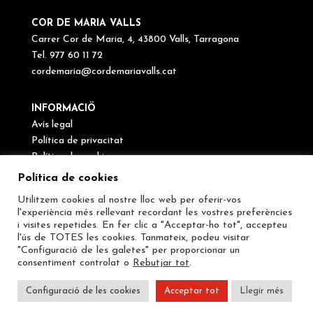
COR DE MARIA VALLS
Carrer Cor de Maria, 4, 43800 Valls, Tarragona
Tel. 977 60 11 72
cordemaria@cordemariavalls.cat
INFORMACIÖ
Avís legal
Política de privacitat
Política de cookies
Canal de denúncies
Política de cookies
Utilitzem cookies al nostre lloc web per oferir-vos
SEGUEIX-NOS
l'experiència més rellevant recordant les vostres preferències
i visites repetides. En fer clic a "Acceptar-ho tot", accepteu
l'ús de TOTES les cookies. Tanmateix, podeu visitar
"Configuració de les galetes" per proporcionar un
consentiment controlat o
Rebutjar tot
.
Configuració de les cookies
Acceptar tot
Llegir més