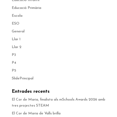
Educació Infantil
Educació Primària
Escola
ESO
General
Llar 1
Llar 2
P3
P4
P5
SlidePrincipal
Entrades recents
El Cor de Maria, finalista als mSchools Awards 2026 amb
tres projectes STEAM
El Cor de Maria de Valls brilla