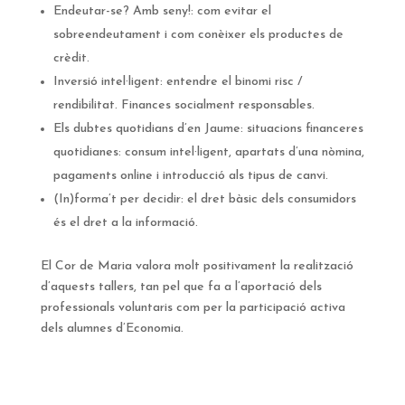
Endeutar-se? Amb seny!: com evitar el
sobreendeutament i com conèixer els productes de
crèdit.
Inversió intel·ligent: entendre el binomi risc /
rendibilitat. Finances socialment responsables.
Els dubtes quotidians d’en Jaume: situacions financeres
quotidianes: consum intel·ligent, apartats d’una nòmina,
pagaments online i introducció als tipus de canvi.
(In)forma’t per decidir: el dret bàsic dels consumidors
és el dret a la informació.
El Cor de Maria valora molt positivament la realització
d’aquests tallers, tan pel que fa a l’aportació dels
professionals voluntaris com per la participació activa
dels alumnes d’Economia.