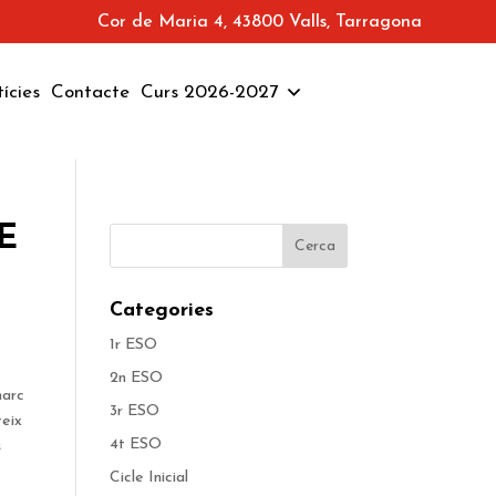
Cor de Maria 4, 43800 Valls, Tarragona
ícies
Contacte
Curs 2026-2027
E
Categories
1r ESO
2n ESO
marc
3r ESO
teix
4t ESO
s
Cicle Inicial