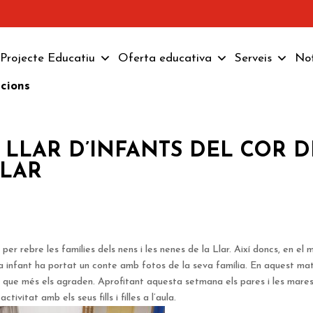
Projecte Educatiu
Oferta educativa
Serveis
Not
pcions
A LLAR D’INFANTS DEL COR D
LLAR
per rebre les famílies dels nens i les nenes de la Llar. Així doncs, en el 
da infant ha portat un conte amb fotos de la seva família. En aquest ma
ts que més els agraden. Aprofitant aquesta setmana els pares i les mare
tivitat amb els seus fills i filles a l’aula.