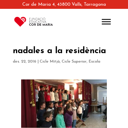
Cor de Maria 4, 43800 Valls, Tarragona
nadales a la residència
des. 22, 2016
|
Cicle Mitjà
,
Cicle Superior
,
Escola