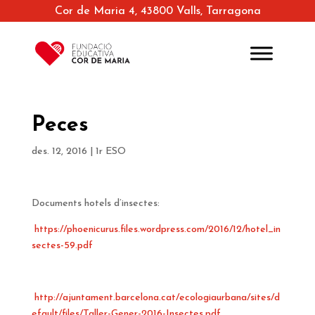
Cor de Maria 4, 43800 Valls, Tarragona
Peces
des. 12, 2016
|
1r ESO
Documents hotels d’insectes:
https://phoenicurus.files.wordpress.com/2016/12/hotel_in
sectes-59.pdf
http://ajuntament.barcelona.cat/ecologiaurbana/sites/d
efault/files/Taller-Gener-2016-Insectes.pdf