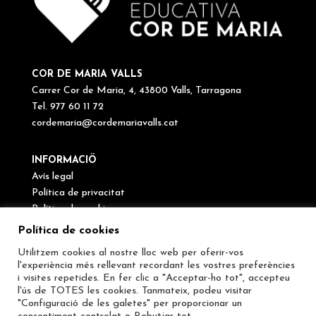
COR DE MARIA VALLS
Carrer Cor de Maria, 4, 43800 Valls, Tarragona
Tel. 977 60 11 72
cordemaria@cordemariavalls.cat
INFORMACIÖ
Avís legal
Política de privacitat
Política de cookies
Canal de denúncies
Política de cookies
Utilitzem cookies al nostre lloc web per oferir-vos
SEGUEIX-NOS
l'experiència més rellevant recordant les vostres preferències
i visites repetides. En fer clic a "Acceptar-ho tot", accepteu
l'ús de TOTES les cookies. Tanmateix, podeu visitar
"Configuració de les galetes" per proporcionar un