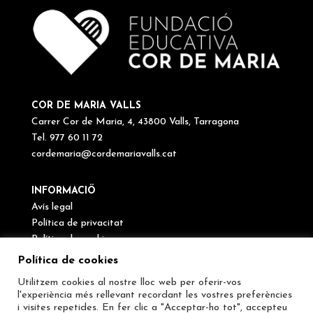
COR DE MARIA VALLS
Carrer Cor de Maria, 4, 43800 Valls, Tarragona
Tel. 977 60 11 72
cordemaria@cordemariavalls.cat
INFORMACIÖ
Avís legal
Política de privacitat
Política de cookies
Canal de denúncies
Política de cookies
Utilitzem cookies al nostre lloc web per oferir-vos
SEGUEIX-NOS
l'experiència més rellevant recordant les vostres preferències
i visites repetides. En fer clic a "Acceptar-ho tot", accepteu