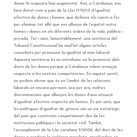
donar-hi resposta han augmentat. Així, a Catalunya, ens
hem dotat com a país de la Llei 17/2015 d’Igualtat
efectiva de dones i homes, que defineix els canvis a fer
per eliminar tot allò que ens allunya de l’equitat entre
homes i dones en els diferents ordres de la vida, pública i
privada. Tot i això, lamentablement, una sentència del
Tribunal Constitucional ha anul·lat alguns articles
concebuts per promoure la igualtat al món laboral.
Aquesta sentència és un entrebanc en la promoció dels
drets de les dones perquè a Catalunya volem avançar
respecte a les nostres competències. En aquest sentit,
no podem obviar que és en l’àmbit de les relacions
laborals on encara perviuen, ara per ara, moltes
discriminacions que allunyen les dones d’una situació
d’igualtat efectiva respecte els homes. És per això, que
les polítiques d’igualtat de gènere són un eix estratègic
del país que construïm conjuntament des de les
institucions públiques i la societat civil. També,
l’acompliment de la Llei catalana 5/2008, del dret de les