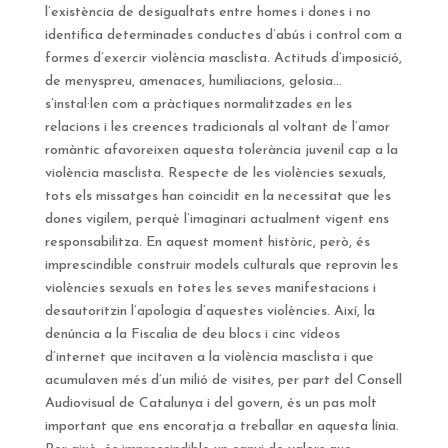
l’existència de desigualtats entre homes i dones i no
identifica determinades conductes d’abús i control com a
formes d’exercir violència masclista. Actituds d’imposició,
de menyspreu, amenaces, humiliacions, gelosia…
s’instal·len com a pràctiques normalitzades en les
relacions i les creences tradicionals al voltant de l’amor
romàntic afavoreixen aquesta tolerància juvenil cap a la
violència masclista. Respecte de les violències sexuals,
tots els missatges han coincidit en la necessitat que les
dones vigilem, perquè l’imaginari actualment vigent ens
responsabilitza. En aquest moment històric, però, és
imprescindible construir models culturals que reprovin les
violències sexuals en totes les seves manifestacions i
desautoritzin l’apologia d’aquestes violències. Així, la
denúncia a la Fiscalia de deu blocs i cinc vídeos
d’internet que incitaven a la violència masclista i que
acumulaven més d’un milió de visites, per part del Consell
Audiovisual de Catalunya i del govern, és un pas molt
important que ens encoratja a treballar en aquesta línia.