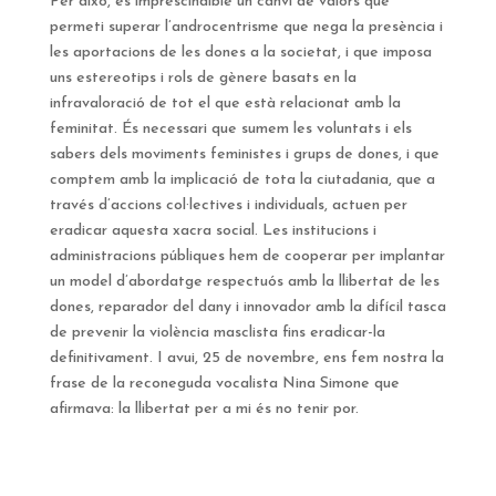
Per això, és imprescindible un canvi de valors que
permeti superar l’androcentrisme que nega la presència i
les aportacions de les dones a la societat, i que imposa
uns estereotips i rols de gènere basats en la
infravaloració de tot el que està relacionat amb la
feminitat. És necessari que sumem les voluntats i els
sabers dels moviments feministes i grups de dones, i que
comptem amb la implicació de tota la ciutadania, que a
través d’accions col·lectives i individuals, actuen per
eradicar aquesta xacra social. Les institucions i
administracions públiques hem de cooperar per implantar
un model d’abordatge respectuós amb la llibertat de les
dones, reparador del dany i innovador amb la difícil tasca
de prevenir la violència masclista fins eradicar-la
definitivament. I avui, 25 de novembre, ens fem nostra la
frase de la reconeguda vocalista Nina Simone que
afirmava: la llibertat per a mi és no tenir por.