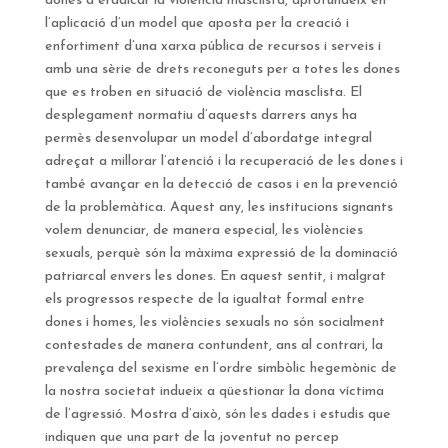
dones a eradicar la violència masclista, aprofundeix en
l’aplicació d’un model que aposta per la creació i
enfortiment d’una xarxa pública de recursos i serveis i
amb una sèrie de drets reconeguts per a totes les dones
que es troben en situació de violència masclista. El
desplegament normatiu d’aquests darrers anys ha
permès desenvolupar un model d’abordatge integral
adreçat a millorar l’atenció i la recuperació de les dones i
també avançar en la detecció de casos i en la prevenció
de la problemàtica. Aquest any, les institucions signants
volem denunciar, de manera especial, les violències
sexuals, perquè són la màxima expressió de la dominació
patriarcal envers les dones. En aquest sentit, i malgrat
els progressos respecte de la igualtat formal entre
dones i homes, les violències sexuals no són socialment
contestades de manera contundent, ans al contrari, la
prevalença del sexisme en l’ordre simbòlic hegemònic de
la nostra societat indueix a qüestionar la dona víctima
de l’agressió. Mostra d’això, són les dades i estudis que
indiquen que una part de la joventut no percep