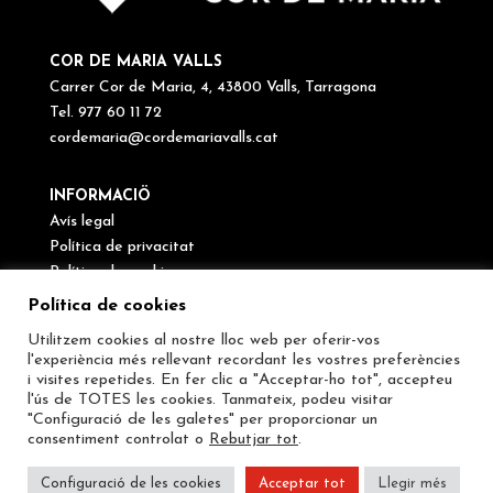
COR DE MARIA VALLS
Carrer Cor de Maria, 4, 43800 Valls, Tarragona
Tel. 977 60 11 72
cordemaria@cordemariavalls.cat
INFORMACIÖ
Avís legal
Política de privacitat
Política de cookies
Canal de denúncies
Política de cookies
Utilitzem cookies al nostre lloc web per oferir-vos
SEGUEIX-NOS
l'experiència més rellevant recordant les vostres preferències
i visites repetides. En fer clic a "Acceptar-ho tot", accepteu
l'ús de TOTES les cookies. Tanmateix, podeu visitar
"Configuració de les galetes" per proporcionar un
consentiment controlat o
Rebutjar tot
.
Configuració de les cookies
Acceptar tot
Llegir més