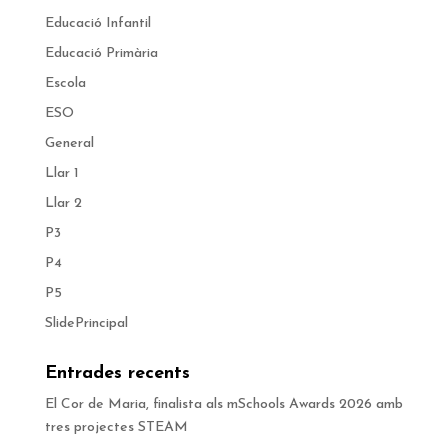
Educació Infantil
Educació Primària
Escola
ESO
General
Llar 1
Llar 2
P3
P4
P5
SlidePrincipal
Entrades recents
El Cor de Maria, finalista als mSchools Awards 2026 amb
tres projectes STEAM