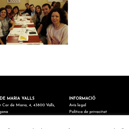
DE MARIA VALLS
INFORMACIÖ
r Cor de Maria, 4, 43800 Valls,
Avís legal
gona
Política de privacitat
77 60 11 72
Política de cookies
maria@cordemariavalls.cat
Canal de denúncies