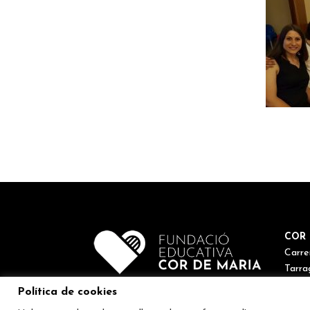
COR 
Carre
Tarra
Tel. 9
Política de cookies
corde