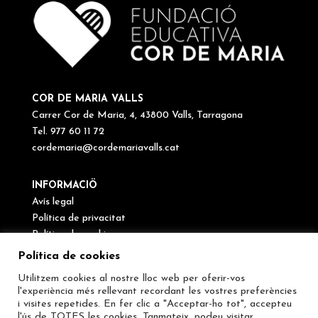
COR DE MARIA VALLS
Carrer Cor de Maria, 4, 43800 Valls, Tarragona
Tel. 977 60 11 72
cordemaria@cordemariavalls.cat
INFORMACIÖ
Avís legal
Política de privacitat
Política de cookies
Canal de denúncies
Política de cookies
Utilitzem cookies al nostre lloc web per oferir-vos
SEGUEIX-NOS
l'experiència més rellevant recordant les vostres preferències
i visites repetides. En fer clic a "Acceptar-ho tot", accepteu
l'ús de TOTES les cookies. Tanmateix, podeu visitar