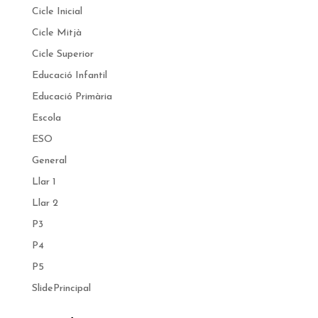
Cicle Inicial
Cicle Mitjà
Cicle Superior
Educació Infantil
Educació Primària
Escola
ESO
General
Llar 1
Llar 2
P3
P4
P5
SlidePrincipal