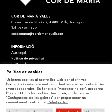
COR DE MARIA VALLS
Carrer Cor de Maria, 4, 43800 Valls, Tarragona
Tel. 977 60 11 72
cordemaria@cordemariavalls.cat
INFORMACIÖ
Avís legal
Política de privacitat
Política de cookies
Canal de denúncies
Política de cookies
Utilitzem cookies al nostre lloc web per oferir-vos
SEGUEIX-NOS
l'experiència més rellevant recordant les vostres preferències
i visites repetides. En fer clic a "Acceptar-ho tot", accepteu
l'ús de TOTES les cookies. Tanmateix, podeu visitar
"Configuració de les galetes" per proporcionar un
consentiment controlat o
Rebutjar tot
.