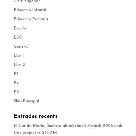
Cicle Superior
Educació Infantil
Educació Primària
Escola
ESO
General
Llar 1
Llar 2
P3
P4
P5
SlidePrincipal
Entrades recents
El Cor de Maria, finalista als mSchools Awards 2026 amb
tres projectes STEAM