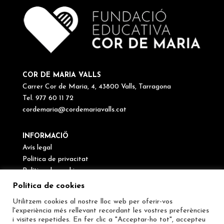
COR DE MARIA VALLS
Carrer Cor de Maria, 4, 43800 Valls, Tarragona
Tel. 977 60 11 72
cordemaria@cordemariavalls.cat
INFORMACIÖ
Avís legal
Política de privacitat
Política de cookies
Canal de denúncies
Política de cookies
Utilitzem cookies al nostre lloc web per oferir-vos
SEGUEIX-NOS
l'experiència més rellevant recordant les vostres preferències
i visites repetides. En fer clic a "Acceptar-ho tot", accepteu