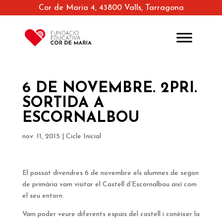
Cor de Maria 4, 43800 Valls, Tarragona
6 DE NOVEMBRE. 2PRI.
SORTIDA A
ESCORNALBOU
nov. 11, 2015
|
Cicle Inicial
El passat divendres 6 de novembre els alumnes de segon
de primària vam visitar el Castell d’Escornalbou així com
el seu entorn.
Vam poder veure diferents espais del castell i conèixer la