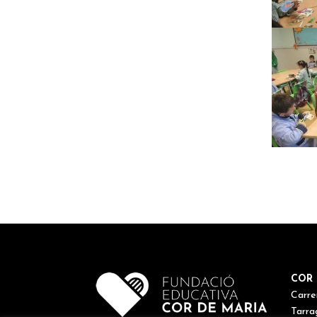
COR 
Carre
Tarra