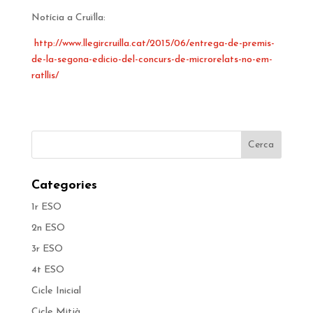
Notícia a Cruïlla:
http://www.llegircruilla.cat/2015/06/entrega-de-premis-
de-la-segona-edicio-del-concurs-de-microrelats-no-em-
ratllis/
Categories
1r ESO
2n ESO
3r ESO
4t ESO
Cicle Inicial
Cicle Mitjà