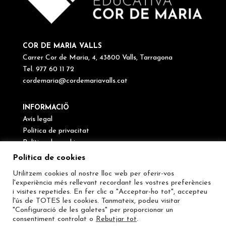
COR DE MARIA VALLS
Carrer Cor de Maria, 4, 43800 Valls, Tarragona
Tel. 977 60 11 72
cordemaria@cordemariavalls.cat
INFORMACIÖ
Avís legal
Política de privacitat
Política de cookies
Canal de denúncies
Política de cookies
Utilitzem cookies al nostre lloc web per oferir-vos
SEGUEIX-NOS
l'experiència més rellevant recordant les vostres preferències
i visites repetides. En fer clic a "Acceptar-ho tot", accepteu
l'ús de TOTES les cookies. Tanmateix, podeu visitar
"Configuració de les galetes" per proporcionar un
consentiment controlat o
Rebutjar tot
.