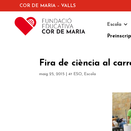
COR DE MARIA – VALLS
Escola
Preinscri
Fira de ciència al car
maig 25, 2015
|
4t ESO
,
Escola