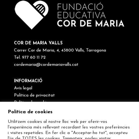
COR DE MARIA VALLS
Carrer Cor de Maria, 4, 43800 Valls, Tarragona
Tel. 977 60 11 72
cordemaria@cordemariavalls.cat
INFORMACIÖ
Avís legal
Política de privacitat
Política de cookies
Canal de denúncies
Política de cookies
Utilitzem cookies al nostre lloc web per oferir-vos
SEGUEIX-NOS
l'experiència més rellevant recordant les vostres preferències
i visites repetides. En fer clic a "Acceptar-ho tot", accepteu
l'ús de TOTES les cookies. Tanmateix, podeu visitar