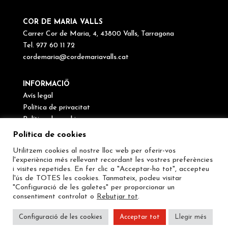
COR DE MARIA VALLS
Carrer Cor de Maria, 4, 43800 Valls, Tarragona
Tel. 977 60 11 72
cordemaria@cordemariavalls.cat
INFORMACIÖ
Avís legal
Política de privacitat
Política de cookies
Canal de denúncies
Política de cookies
Utilitzem cookies al nostre lloc web per oferir-vos
SEGUEIX-NOS
l'experiència més rellevant recordant les vostres preferències
i visites repetides. En fer clic a "Acceptar-ho tot", accepteu
l'ús de TOTES les cookies. Tanmateix, podeu visitar
"Configuració de les galetes" per proporcionar un
consentiment controlat o
Rebutjar tot
.
Configuració de les cookies
Acceptar tot
Llegir més