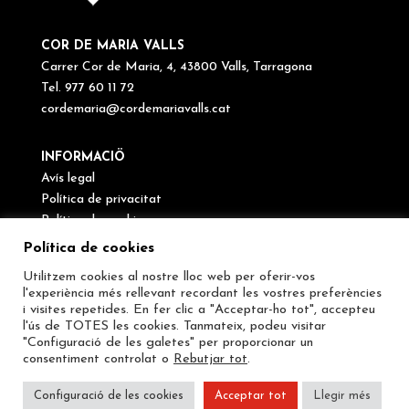
COR DE MARIA VALLS
Carrer Cor de Maria, 4, 43800 Valls, Tarragona
Tel. 977 60 11 72
cordemaria@cordemariavalls.cat
INFORMACIÖ
Avís legal
Política de privacitat
Política de cookies
Canal de denúncies
Política de cookies
Utilitzem cookies al nostre lloc web per oferir-vos
SEGUEIX-NOS
l'experiència més rellevant recordant les vostres preferències
i visites repetides. En fer clic a "Acceptar-ho tot", accepteu
l'ús de TOTES les cookies. Tanmateix, podeu visitar
"Configuració de les galetes" per proporcionar un
consentiment controlat o
Rebutjar tot
.
Configuració de les cookies
Acceptar tot
Llegir més