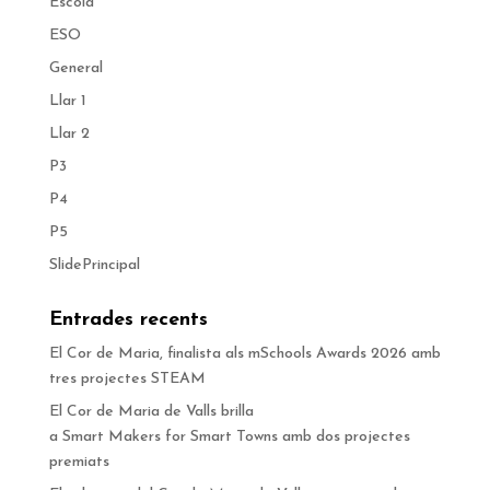
Escola
ESO
General
Llar 1
Llar 2
P3
P4
P5
SlidePrincipal
Entrades recents
El Cor de Maria, finalista als mSchools Awards 2026 amb
tres projectes STEAM
El Cor de Maria de Valls brilla
a Smart Makers for Smart Towns amb dos projectes
premiats