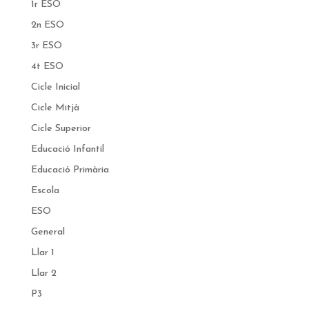
1r ESO
2n ESO
3r ESO
4t ESO
Cicle Inicial
Cicle Mitjà
Cicle Superior
Educació Infantil
Educació Primària
Escola
ESO
General
Llar 1
Llar 2
P3