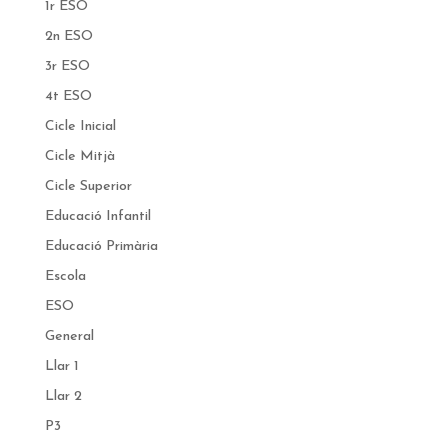
1r ESO
2n ESO
3r ESO
4t ESO
Cicle Inicial
Cicle Mitjà
Cicle Superior
Educació Infantil
Educació Primària
Escola
ESO
General
Llar 1
Llar 2
P3