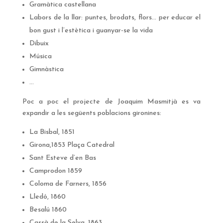
Gramàtica castellana
Labors de la llar: puntes, brodats, flors… per educar el
bon gust i l’estètica i guanyar-se la vida
Dibuix
Música
Gimnàstica
…
Poc a poc el projecte de Joaquim Masmitjà es va
expandir a les següents poblacions gironines:
La Bisbal, 1851
Girona,1853 Plaça Catedral
Sant Esteve d’en Bas
Camprodon 1859
Coloma de Farners, 1856
Lledó, 1860
Besalú 1860
Cassà de la Selva, 1863