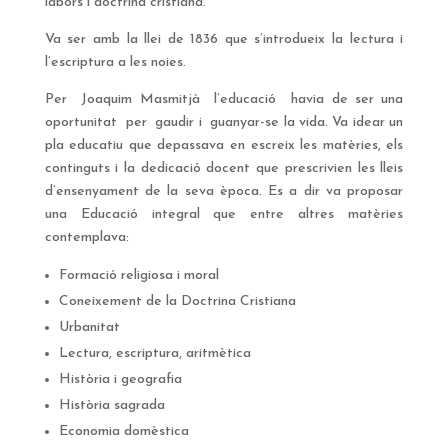
labors i doctrina cristiana.
Va ser amb la llei de 1836 que s’introdueix la lectura i
l’escriptura a les noies.
Per Joaquim Masmitjà l’educació havia de ser una
oportunitat per gaudir i guanyar-se la vida. Va idear un
pla educatiu que depassava en escreix les matèries, els
continguts i la dedicació docent que prescrivien les lleis
d’ensenyament de la seva època. Es a dir va proposar
una Educació integral que entre altres matèries
contemplava:
Formació religiosa i moral
Coneixement de la Doctrina Cristiana
Urbanitat
Lectura, escriptura, aritmètica
Història i geografia
Història sagrada
Economia domèstica