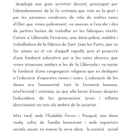
desplegà una gran activitat docent; preocupat per
l’abandonament de la fe cristiana que veia en la gent i
per les pèssimes condicions de vida de moltes noies
d’Olot que vivien pobrament, no anaven a l’escola i des
de petites havien de treballar en les fàbriques tèxtils.
Coneix a Lliberada Ferrarons, una dona pobra, malalta i
treballadora de la fàbrica de Sant Joan les Fonts, que va
fer néixer en el cor d’aquell capellà jove el projecte
d’una fundació educativa per a les noies obreres, que
vivien situacions similars a les de la Lliberada i va iniciar
la fundació d’una congregació religiosa que es dediqués
a l’educació d’aquestes nenes i noies. L’educació de les
dones era fonamental, tant la formació humana,
intel·lectual i cristiana, ja que ella havia d’ésser després
l’educadora de les generacions joves i influiria
directament en tots els àmbits de la societat.
Més tard, amb l’Eudalda Ferrer i Pasqual, una dona
viuda, culta, de família benestant i amb inquietuts
socials, posar en marxa la seva obra, la posició social