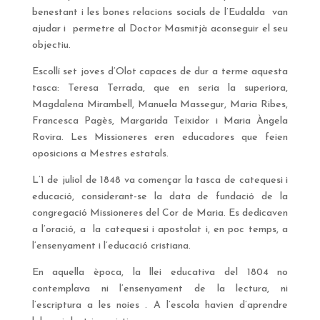
benestant i les bones relacions socials de l’Eudalda van
ajudar i permetre al Doctor Masmitjà aconseguir el seu
objectiu.
Escollí set joves d’Olot capaces de dur a terme aquesta
tasca: Teresa Terrada, que en seria la superiora,
Magdalena Mirambell, Manuela Massegur, Maria Ribes,
Francesca Pagès, Margarida Teixidor i Maria Àngela
Rovira. Les Missioneres eren educadores que feien
oposicions a Mestres estatals.
L’1 de juliol de 1848 va començar la tasca de catequesi i
educació, considerant-se la data de fundació de la
congregació Missioneres del Cor de Maria. Es dedicaven
a l’oració, a la catequesi i apostolat i, en poc temps, a
l’ensenyament i l’educació cristiana.
En aquella època, la llei educativa del 1804 no
contemplava ni l’ensenyament de la lectura, ni
l’escriptura a les noies . A l’escola havien d’aprendre