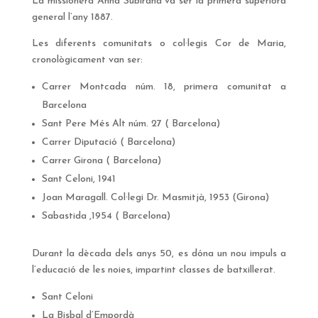
La missionera Anna Subirana va ser la primera superiora
general l’any 1887.
Les diferents comunitats o col·legis Cor de Maria,
cronològicament van ser:
Carrer Montcada núm. 18, primera comunitat a
Barcelona
Sant Pere Més Alt núm. 27 ( Barcelona)
Carrer Diputació ( Barcelona)
Carrer Girona ( Barcelona)
Sant Celoni, 1941
Joan Maragall. Col·legi Dr. Masmitjà, 1953 (Girona)
Sabastida ,1954 ( Barcelona)
Durant la dècada dels anys 50, es dóna un nou impuls a
l’educació de les noies, impartint classes de batxillerat.
Sant Celoni
La Bisbal d’Empordà